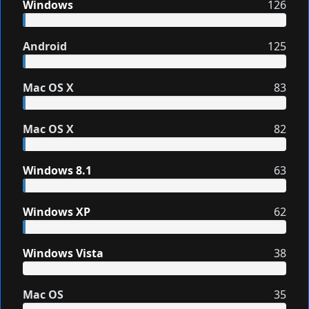
Windows
126
Android
125
Mac OS X
83
Mac OS X
82
Windows 8.1
63
Windows XP
62
Windows Vista
38
Mac OS
35