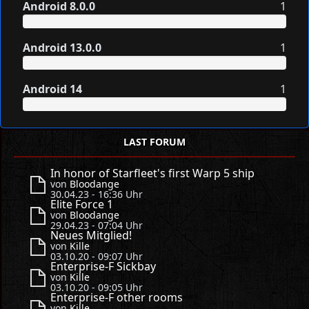
Android 8.0.0
1
Android 13.0.0
1
Android 14
1
LAST FORUM
In honor of Starfleet's first Warp 5 ship
von
Bloodange
30.04.23 - 16:36 Uhr
Elite Force 1
von
Bloodange
29.04.23 - 07:04 Uhr
Neues Mitglied!
von
Kille
03.10.20 - 09:07 Uhr
Enterprise-F Sickbay
von
Kille
03.10.20 - 09:05 Uhr
Enterprise-F other rooms
von
Kille