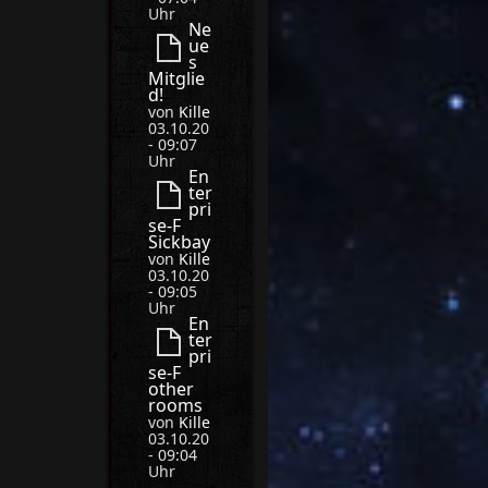
Uhr
Ne
ue
s
Mitglie
d!
von
Kille
03.10.20
- 09:07
Uhr
En
ter
pri
se-F
Sickbay
von
Kille
03.10.20
- 09:05
Uhr
En
ter
pri
se-F
other
rooms
von
Kille
03.10.20
- 09:04
Uhr