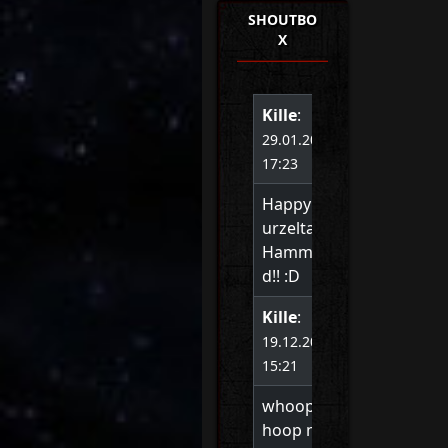
SHOUTBO
X
Kille
:
29.01.2022
17:23
Happy B
urzeltag
Hammon
d!! :D
Kille
:
19.12.2020
15:21
whoop w
hoop ne