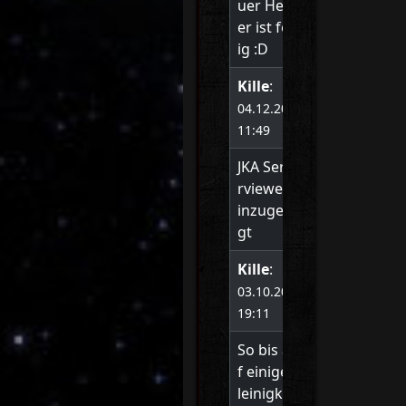
uer Head
er ist fert
ig :D
Kille
:
04.12.2020
11:49
JKA Serve
rviewer h
inzugefü
gt
Kille
:
03.10.2020
19:11
So bis au
f einige K
leinigkeit