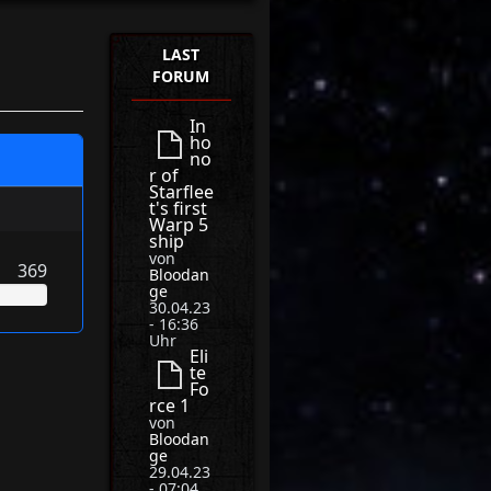
LAST
FORUM
In
ho
no
r of
Starflee
t's first
Warp 5
ship
von
369
Bloodan
ge
30.04.23
- 16:36
Uhr
Eli
te
Fo
rce 1
von
Bloodan
ge
29.04.23
- 07:04