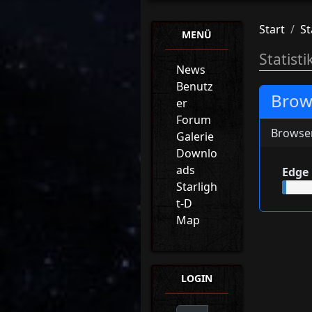
Start
St
MENÜ
Statisti
News
Benutz
Brows
er
Forum
Browse
Galerie
Downlo
ads
Edge
Starligh
t-D
Map
LOGIN