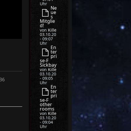
Uhr
Ne
ue
s
Mitglie
d!
von
Kille
03.10.20
- 09:07
Uhr
En
ter
pri
se-F
Sickbay
von
Kille
03.10.20
- 09:05
36
Uhr
En
ter
pri
se-F
other
rooms
von
Kille
03.10.20
- 09:04
Uhr