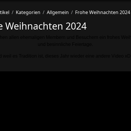
tikel
Kategorien
Allgemein
Frohe Weihnachten 2024
e Weihnachten 2024
hen allen ehemaligen Membern und Besuchern ein frohes Weih
und besinnliche Feiertage.
 weil es Tradition ist, dieses Jahr wieder eine andere Video 