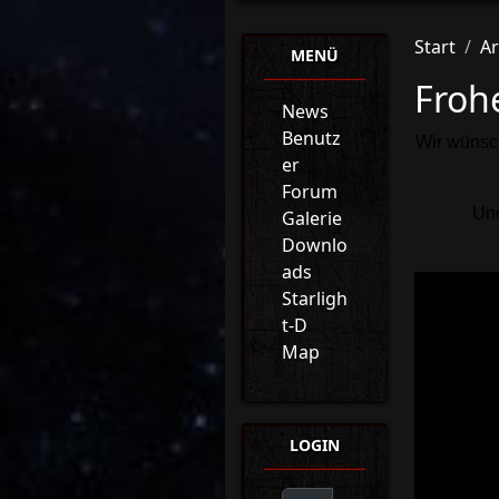
Start
Ar
MENÜ
Froh
News
Benutz
Wir wünsc
er
Forum
Und
Galerie
Downlo
ads
Starligh
t-D
Map
LOGIN