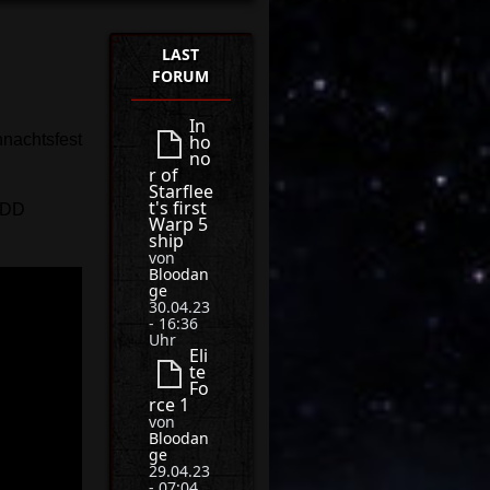
LAST
FORUM
In
nachtsfest
ho
no
r of
Starflee
t's first
xDDD
Warp 5
ship
von
Bloodan
ge
30.04.23
- 16:36
Uhr
Eli
te
Fo
rce 1
von
Bloodan
ge
29.04.23
- 07:04