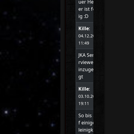
uer Head
er ist fert
ig :D
Kille
:
04.12.2020
11:49
JKA Serve
rviewer h
inzugefü
gt
Kille
:
03.10.2020
19:11
So bis au
f einige K
leinigkeit