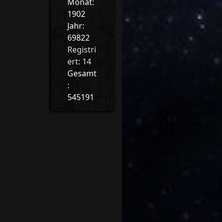
Monat:
1902
Jahr:
69822
Registri
ert: 14
Gesamt
:
545191