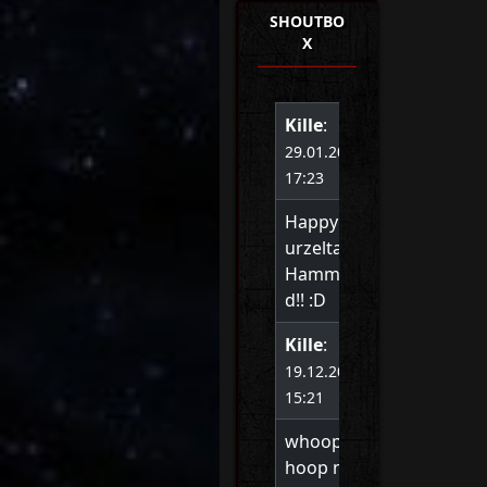
SHOUTBO
X
Kille
:
29.01.2022
17:23
Happy B
urzeltag
Hammon
d!! :D
Kille
:
19.12.2020
15:21
whoop w
hoop ne